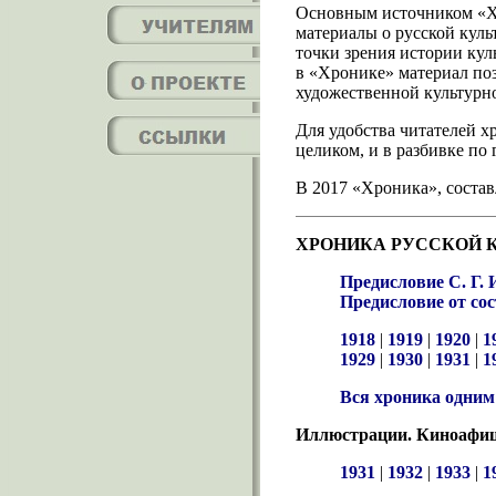
Основным источником «Хро
материалы о русской куль
точки зрения истории ку
в «Хронике» материал поз
художественной культурн
Для удобства читателей х
целиком, и в разбивке по 
В 2017 «Хроника», состав
ХРОНИКА РУССКОЙ 
Предисловие С. Г. 
Предисловие от со
1918
|
1919
|
1920
|
1
1929
|
1930
|
1931
|
1
Вся хроника одни
Иллюстрации. Киноафиша
1931
|
1932
|
1933
|
1