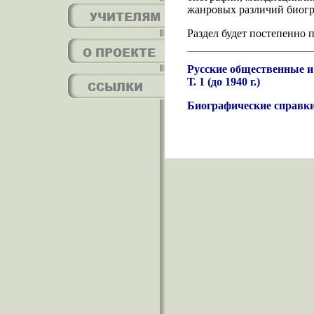
жанровых различий биогр
Раздел будет постепенно
Русские общественные и
Т. 1 (до 1940 г.)
Биографические справки 